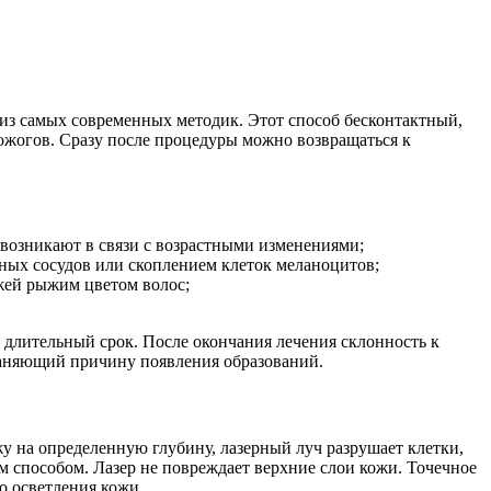
 из самых современных методик. Этот способ бесконтактный,
 ожогов. Сразу после процедуры можно возвращаться к
возникают в связи с возрастными изменениями;
сных сосудов или скоплением клеток меланоцитов;
жей рыжим цветом волос;
длительный срок. После окончания лечения склонность к
траняющий причину появления образований.
у на определенную глубину, лазерный луч разрушает клетки,
 способом. Лазер не повреждает верхние слои кожи. Точечное
о осветления кожи.