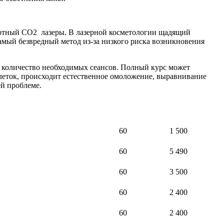
отный СО2 лазеры. В лазерной косметологии щадящий
амый безвредный метод из-за низкого риска возникновения
я количество необходимых сеансов. Полный курс может
клеток, происходит естественное омоложение, выравнивание
ей проблеме.
60
1 500
60
5 490
60
3 500
60
2 400
60
2 400