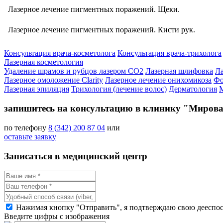
Лазерное лечение пигментных поражений. Щеки.
Лазерное лечение пигментных поражений. Кисти рук.
Консультация врача-косметолога
Консультация врача-трихолога
Лазерная косметология
Удаление шрамов и рубцов лазером СО2
Лазерная шлифовка
Ла
Лазерное омоложение Clarity
Лазерное лечение онихомикоза
Фо
Лазерная эпиляция
Трихология (лечение волос)
Дерматология
М
запишитесь на консультацию в клинику "Мирова
по телефону
8 (342) 200 87 04
или
оставьте заявку
Записаться в медицинский центр
Нажимая кнопку "Отправить", я подтверждаю свою дееспосо
Введите цифры с изображения