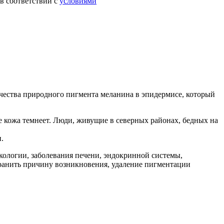
в соответствии с
условиями
личества природного пигмента меланина в эпидермисе, который
 кожа темнеет. Люди, живущие в северных районах, бедных на
.
кологии, заболевания печени, эндокринной системы,
ранить причину возникновения, удаление пигментации