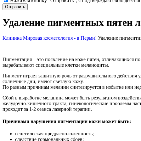
Нажимая кнопку "Отправить", я подтверждаю свою дееспосо
Удаление пигментных пятен л
Клиника Мировая косметология - в Перми!
Удаление пигментн
Пигментация – это появление на коже пятен, отличающихся по 
вырабатывают специальные клетки меланоциты.
Пигмент играет защитную роль от разрушительного действия у
солнечные дни, имеют светлую кожу.
По разным причинам меланин синтезируется в избытке или нед
Сбой в выработке меланина может быть результатом воздейств
желудочно-кишечного тракта, гинекологические проблемы час
проходит за 1-2 сеанса лазерной терапии.
Причинами нарушения пигментации кожи может быть:
генетическая предрасположенность;
следствие гормональных сбоев;