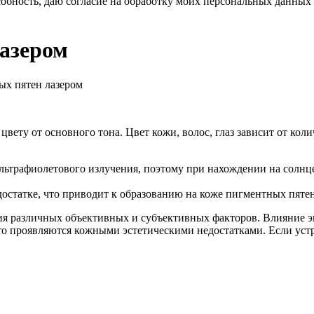
бность, даю согласие на обработку моих персональных данных 
азером
ых пятен лазером
цвету от основного тона. Цвет кожи, волос, глаз зависит от ко
льтрафиолетового излучения, поэтому при нахождении на солнце
остатке, что приводит к образованию на коже пигментных пятен
ия различных объективных и субъективных факторов. Влияние э
то проявляются кожными эстетическими недостатками. Если уст