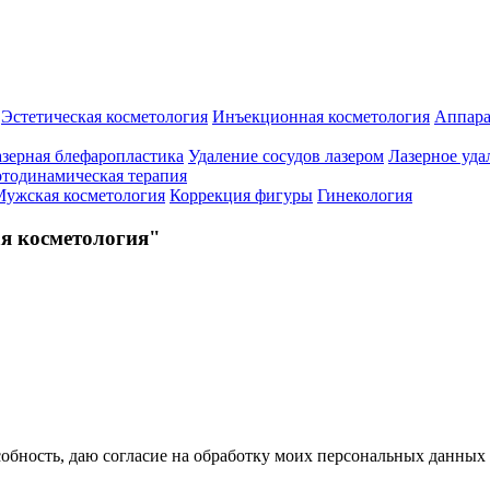
Эстетическая косметология
Инъекционная косметология
Аппара
зерная блефаропластика
Удаление сосудов лазером
Лазерное уда
тодинамическая терапия
ужская косметология
Коррекция фигуры
Гинекология
я косметология"
бность, даю согласие на обработку моих персональных данных 