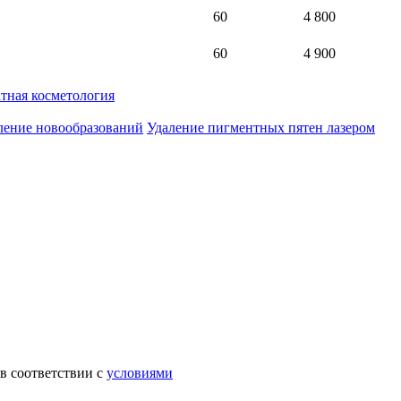
60
4 800
60
4 900
тная косметология
ление новообразований
Удаление пигментных пятен лазером
в соответствии с
условиями