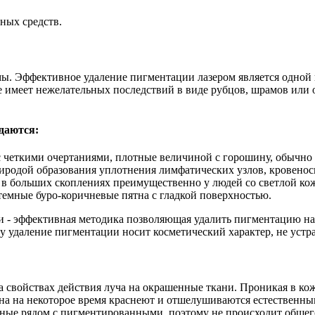
ных средств.
мы. Эффективное удаление пигментации лазером является одной
не имеет нежелательных последствий в виде рубцов, шрамов или
даются:
с четкими очертаниями, плотные величиной с горошину, обычно 
риродой образования уплотнения лимфатических узлов, кровено
 в больших скоплениях преимущественно у людей со светлой ко
емные буро-коричневые пятна с гладкой поверхностью.
 - эффективная методика позволяющая удалить пигментацию на 
ому удаление пигментации носит косметический характер, не ус
 свойствах действия луча на окрашенные ткани. Проникая в кож
на на некоторое время краснеют и отшелушиваются естественным
енные рядом с пигментированными, поэтому не происходит общег