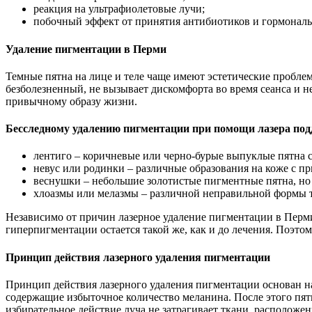
реакция на ультрафиолетовые лучи;
побочный эффект от принятия антибиотиков и гормональ
Удаление пигментации в Перми
Темные пятна на лице и теле чаще имеют эстетические пробле
безболезненный, не вызывает дискомфорта во время сеанса и 
привычному образу жизни.
Бесследному удалению пигментации при помощи лазера под
лентиго – коричневые или черно-бурые выпуклые пятна 
невус или родинки – различные образования на коже с п
веснушки – небольшие золотистые пигментные пятна, но
хлоазмы или мелазмы – различной неправильной формы т
Независимо от причин лазерное удаление пигментации в Перми
гиперпигментации остается такой же, как и до лечения. Поэт
Принцип действия лазерного удаления пигментации
Принцип действия лазерного удаления пигментации основан на
содержащие избыточное количество меланина. После этого пят
избирательное действие луча не затрагивает ткани, располож