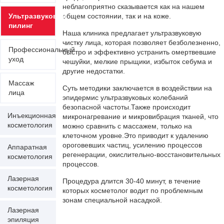
неблагоприятно сказывается как на нашем
Ультразвуковой
общем состоянии, так и на коже.
пилинг
Наша клиника предлагает ультразвуковую
чистку лица, которая позволяет безболезненно,
Профессиональный
быстро и эффективно устранить омертвевшие
уход
чешуйки, мелкие прыщики, избыток себума и
другие недостатки.
Массаж
Суть методики заключается в воздействии на
лица
эпидермис ультразвуковых колебаний
безопасной частоты.Также происходит
Инъекционная
микронагревание и микровибрация тканей, что
косметология
можно сравнить с массажем, только на
клеточном уровне.Это приводит к удалению
ороговевших частиц, усилению процессов
Аппаратная
регенерации, окислительно-восстановительных
косметология
процессов.
Лазерная
Процедура длится 30-40 минут, в течение
косметология
которых косметолог водит по проблемным
зонам специальной насадкой.
Лазерная
эпиляция