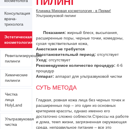
ПИЛИНГ
косметолога
Клиника Мировая косметология - в Перми!
Консультация
Ультразвуковой пилинг
врача-
трихолога
Показания:
жирный блеск, высыпания,
Эстетическая
расширенные поры, черные точки, комедоны,
косметология
сухая чувствительная кожа,
Анестезия не требуется
Восстановительный период:
отсутствует
Ревитализирующие
Уход:
отсутствует
пилинги
Рекомендуемое количество процедур:
4-6
процедур
Химические
Аппарат:
аппарат для ультразвуковой чистки
пилинги
СУТЬ МЕТОДА
Чистка
лица
Гладкая, ровная кожа лица без черных точек и
HolyLand
расширенных пор – это один из основных
критериев красоты, однако именно его
достаточно сложно соблюсти.Стрессы на работе
Ультразвуковая
и дома, темп жизни, загрязненная окружающая
чистка
среда, неправильное питание – все это